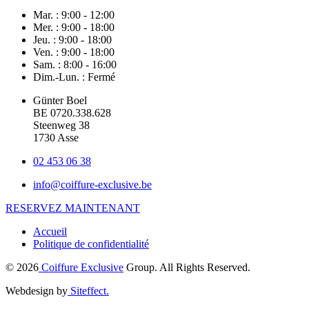
Mar. :
9:00 - 12:00
Mer. :
9:00 - 18:00
Jeu. :
9:00 - 18:00
Ven. :
9:00 - 18:00
Sam. :
8:00 - 16:00
Dim.-Lun. :
Fermé
Günter Boel
BE 0720.338.628
Steenweg 38
1730 Asse
02 453 06 38
info@coiffure-exclusive.be
RESERVEZ MAINTENANT
Accueil
Politique de confidentialité
© 2026
Coiffure Exclusive
Group. All Rights Reserved.
Webdesign by
Siteffect.